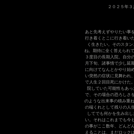
２０２５年３月１０
あと先考えずやりたい事
行き着くとこに行き着い
く生きたい。そのスタン
ね。期待に全く答えられて
３度目の長期入院。自分
月下旬、諸事情で少し延
に向けてなんとかやり始
い突然の症状に見舞われ
で人生２回目死にかけた
院していた可能性もあっ
で、その場合の恐ろしさ
のような出来事の積み重ね
の端くれとして残りの人
してでも何かを生み出し
い。それはこれまでも今
の事がここ数年、どんど
えることは、まだロック