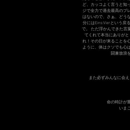
ど、カッコよく言うと知
ジで全力で過去最高のプ
はないので、さぁ、どう
分にはEins:Vierと
で。 ただ浮かんできた言
てくれて本当にありがと
れ！その日が来ることを
ように、体はクソでも心
闘兼放浪
また必ずみんなに会え
命の時計が
いま