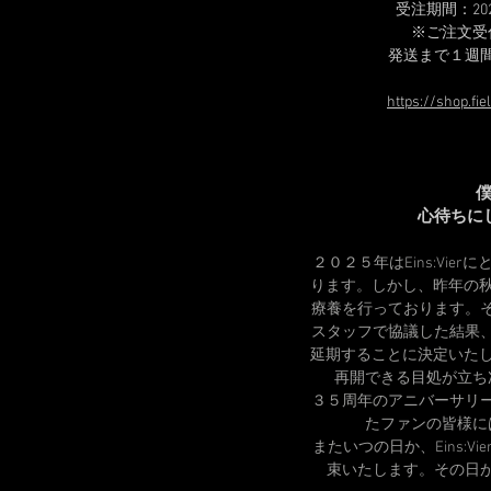
受注期間：2
※ご注文受
発送まで１週
https://shop.fi
心待ちに
２０２５年はEins:Vi
ります。しかし、昨年の秋
療養を行っております。
スタッフで協議した結果
延期することに決定いたし
再開できる目処が立ち
３５周年のアニバーサリ
たファンの皆様に
またいつの日か、Eins:
束いたします。その日