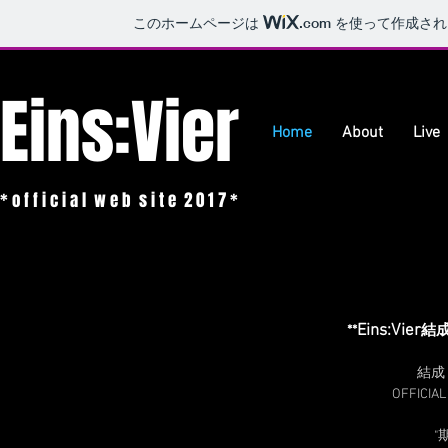
このホームページは
.com
を使って作成され
Eins:Vier
Home
About
Live
* o f f i c i a l w e b s i t e 2 0 1 7 *
Eins:Vier
**
結成
結成
OFFIC
"